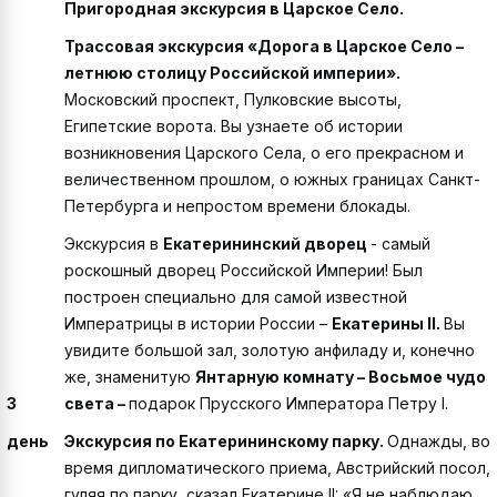
Пригородная экскурсия в Царское Село.
Трассовая экскурсия «Дорога в Царское Село –
летнюю столицу Российской империи».
Московский проспект, Пулковские высоты,
Египетские ворота. Вы узнаете об истории
возникновения Царского Села, о его прекрасном и
величественном прошлом, о южных границах Санкт-
Петербурга и непростом времени блокады.
Экскурсия в
Екатерининский дворец
- самый
роскошный дворец Российской Империи! Был
построен специально для самой известной
Императрицы в истории России –
Екатерины II.
Вы
увидите большой зал, золотую анфиладу и, конечно
же, знаменитую
Янтарную комнату – Восьмое чудо
3
света –
подарок Прусского Императора Петру I.
день
Экскурсия по Екатерининскому парку.
Однажды, во
время дипломатического приема, Австрийский посол,
гуляя по парку, сказал Екатерине II: «Я не наблюдаю