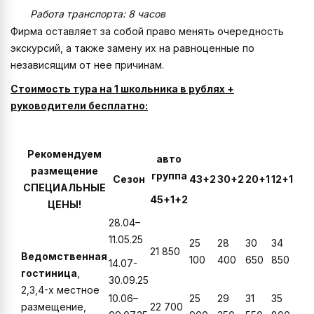
Работа транспорта: 8 часов
Фирма оставляет за собой право менять очередность
экскурсий, а также замену их на равноценные по
независящим от нее причинам.
Стоимость тура на 1 школьника в рублях +
руководители бесплатно:
Рекомендуем
авто
размещение
группа
Сезон
43+2
30+2
20+1
12+1
СПЕЦИАЛЬНЫЕ
45+1+2
ЦЕНЫ!
28.04–
11.05.25
25
28
30
34
21 850
Ведомственная
100
400
650
850
14.07-
гостиница
,
30.09.25
2,3,4-х местное
10.06–
25
29
31
35
размещение,
22 700