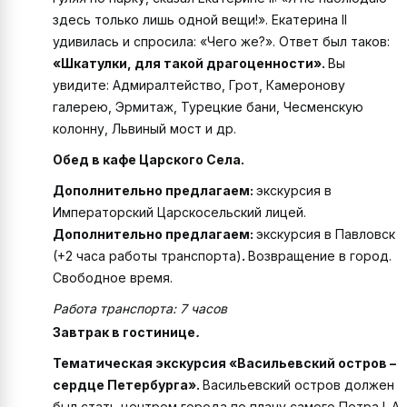
здесь только лишь одной вещи!». Екатерина II
удивилась и спросила: «Чего же?». Ответ был таков:
«Шкатулки, для такой драгоценности».
Вы
увидите: Адмиралтейство, Грот, Камеронову
галерею, Эрмитаж, Турецкие бани, Чесменскую
колонну, Львиный мост и др.
Обед в кафе Царского Села.
Дополнительно предлагаем:
экскурсия в
Императорский Царскосельский лицей.
Дополнительно предлагаем:
экскурсия в Павловск
(+2 часа работы транспорта)
.
Возвращение в город.
Свободное время.
Работа транспорта: 7 часов
Завтрак в гостинице
.
Тематическая экскурсия «Васильевский остров –
сердце Петербурга».
Васильевский остров должен
был стать центром города по плану самого Петра I. А