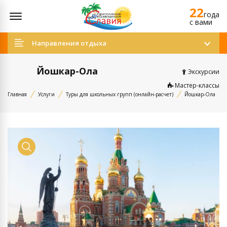
22
Открыть меню
года
c вами
Направления отдыха
Йошкар-Ола
Экскурсии
Мастер-классы
Главная
Услуги
Туры для школьных групп (онлайн-расчет)
Йошкар-Ола
Показать