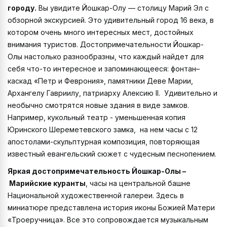
городу.
Вы увидите Йошкар-Олу — столицу Марий Эл с
обзорной экскурсией. Это удивительный город 16 века, в
котором очень много интересных мест, достойных
внимания туристов. Достопримечательности Йошкар-
Олы настолько разнообразны, что каждый найдет для
себя что-то интересное и запоминающееся: фонтан–
каскад «Петр и Феврония», памятники Деве Марии,
Архангелу Гавриилу, патриарху Алексию II. Удивительно и
необычно смотрятся новые здания в виде замков.
Например, кукольный театр - уменьшенная копия
Юринского Шереметевского замка, на нем часы с 12
апостолами-скульптурная композиция, повторяющая
известный евангельский сюжет с чудесным песнопением.
Яркая достопримечательность Йошкар-Олы –
Марийские куранты
, часы на центральной башне
Национальной художественной галереи. Здесь в
миниатюре представлена история иконы Божией Матери
«Троеручница». Все это сопровождается музыкальным