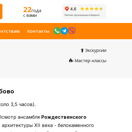
22
года
c вами
ентствам
Контакты
Экскурсии
Мастер-классы
бово
Открыт
ло 3,5 часов).
Осмотр ансамбля
Рождественского
 архитектуры XII века - белокаменного