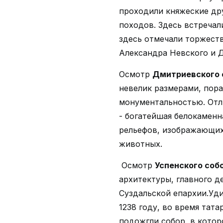
проходили княжеские др
походов. Здесь встречал
здесь отмечали торжест
Александра Невского и 
Осмотр
Дмитриевского 
невелик размерами, пор
монументальностью. Отл
- богатейшая белокаменн
рельефов, изображающих
животных.
Осмотр
Успенского соб
архитектуры, главного 
Суздальской епархии.Уди
1238 году, во время тата
подожгли собор, в котор