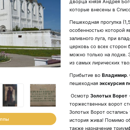
дворца князя Андрея Бо
которые внесены в Спис
Пешеходная прогулка (1,
особенностью которой яв
заливного луга, при впад
церковь со всех сторон 
можно только на лодке. 
из самых лирических тво
Прибытие во
Владимир
.
пешеходная
экскурсия п
Осмотр
Золотых Ворот
-
торжественных ворот ст
Золотых Ворот остались 
уппы
история жива! Помимо о
также назначение триум