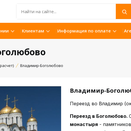
ании
Клиентам
Информация по оплате
Аг
оголюбово
расчет)
Владимир-Боголюбово
Владимир-Боголю
Открыть
Переезд во Владимир (око
Переезд в Боголюбово.
монастыря
- памятников