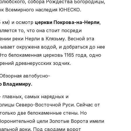
голюбского, собора Рождества Богородицы,
ок Всемирного наследия ЮНЕСКО.
5 км) и осмотр
церкви Покрова-на-Нерли
,
ляется то, что она стоит посреди
ении реки Нерли в Клязьму. Весной эта
бывает окружена водой, и добраться до нее
Это белокаменная церковь 1165 года, одно
рений древнерусских зодчих.
 Обзорная автобусно-
о Владимиру.
 главных, самых нарядных и
олицы Северо-Восточной Руси. Сейчас от
только две белокаменные стены. Но
боронительной цели Золотые Ворота имели
фальной арки. Под сводами ворот