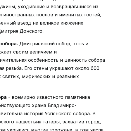
ужины, уходившие и возвращавшиеся из
и иностранных послов и именитых гостей,
венный въезд на великое княжение
Дмитрия Донского.
собора
.
Дмитриевский собор, хоть и
ажает своим величием и
ичительная особенность и ценность собора
ая резьба. Его стены украшают около 600
 святых, мифических и реальных
ора
- всемирно известного памятника
действующего храма Владимиро-
вительна история Успенского собора. В
рского нашествия татары, захватив город,
ом укрылись многие горожане, в том числе