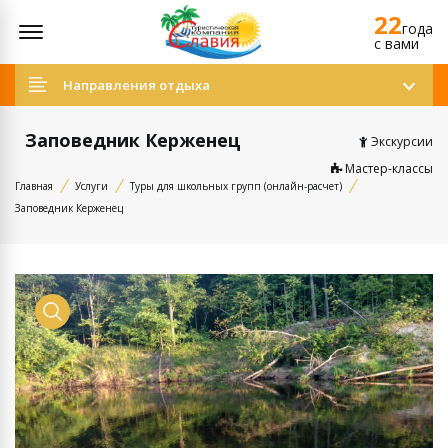
22
Открыть меню
года
c вами
Направления отдыха
Заповедник Керженец
Экскурсии
Мастер-классы
Главная
Услуги
Туры для школьных групп (онлайн-расчет)
Заповедник Керженец
Показать