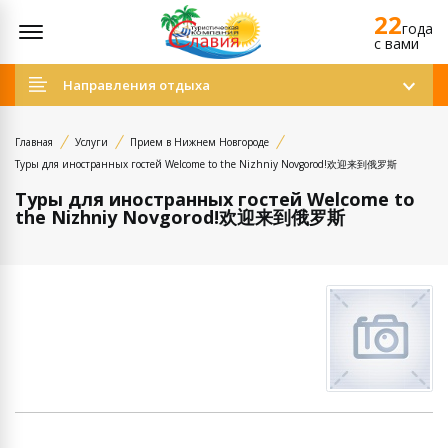
22
Открыть меню
года
c вами
Направления отдыха
Главная
Услуги
Прием в Нижнем Новгороде
Туры для иностранных гостей Welcome to the Nizhniy Novgorod!欢迎来到俄罗斯
Туры для иностранных гостей Welcome to
the Nizhniy Novgorod!欢迎来到俄罗斯