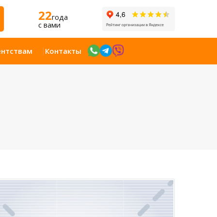
22
года
c вами
ентствам
Контакты