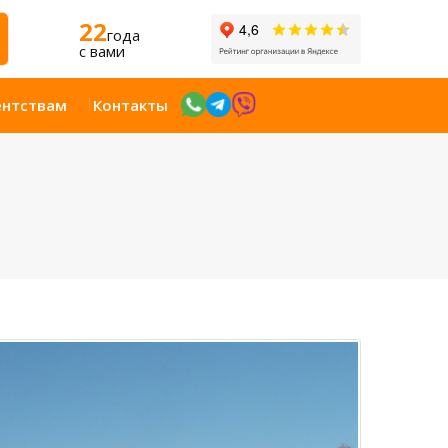
22
года
c вами
ентствам
Контакты