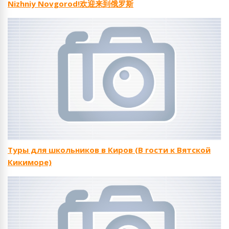
Nizhniy Novgorod!欢迎来到俄罗斯
Туры для школьников в Киров (В гости к Вятской
Кикиморе)