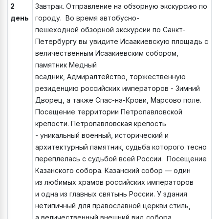
2
Завтрак. Отправление на обзорную экскурсию по
день
городу. Во время автобусно-
пешеходной обзорной экскурсии по Санкт-
Петербургу вы увидите Исаакиевскую площадь с
величественным Исаакиевским собором,
памятник Медный
всадник, Адмиралтейство, торжественную
резиденцию российских императоров - Зимний
Дворец, а также Спас-на-Крови, Марсово поле.
Посещение территории Петропавловской
крепости. Петропавловская крепость
- уникальный военный, исторический и
архитектурный памятник, судьба которого тесно
переплелась с судьбой всей России. Посещение
Казанского собора. Казанский собор — один
из любимых храмов российских императоров
и одна из главных святынь России. У здания
нетипичный для православной церкви стиль,
а величественный внешний вид собора