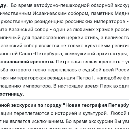
ду.
Во время автобусно-пешеходной обзорной экскур
личественным Исаакиевским собором, памятник Медн
оржественную резиденцию российских императоров - 
ите Казанский собор - один из любимых храмов росси
типичный для православной церкви стиль, а величес
Казанский собор является не только культовым религ
ьностей Санкт-Петербурга, жемчужиной архитектуры
павловской крепости.
Петропавловская крепость - у
ьба которого тесно переплелась с судьбой всей Росс
етняя императорская резиденция Петра I, наподобие 
глашению императора. В настоящее время Парк входит
гостиницу.
ной экскурсии по городу "Новая география Петербу
вации переплетаются с историей и культурой. Любой 
г не является исключением. Во время экскурсии Вы у