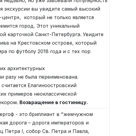
м недавно, но уже завоевали популярность
мя экскурсии вы увидите самый высокий
-центр», который не только является
емится город. Этот уникальный
ой карточкой Санкт-Петербурга. Увидите
ива на Крестовском острове, который
ра по футболу 2018 года и с тех пор
гих архитектурных
ни разу не была переименована.
 считается Елагиноостровский
рких примеров неоклассической
декором.
Возвращение в гостиницу.
ергоф - это бриллиант в "жемчужном
кая дорога – дорога императоров и
Петра I, собор Св. Петра и Павла,