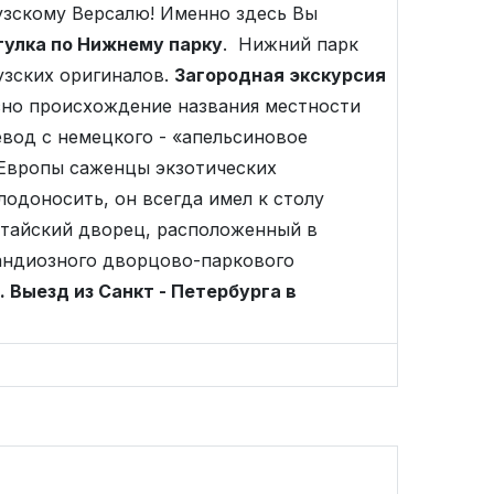
зскому Версалю! Именно здесь Вы
гулка по Нижнему парку
. Нижний парк
узских оригиналов.
Загородная экскурсия
ясно происхождение названия местности
евод с немецкого - «апельсиновое
 Европы саженцы экзотических
одоносить, он всегда имел к столу
Китайский дворец, расположенный в
рандиозного дворцово-паркового
. Выезд из Санкт - Петербурга в