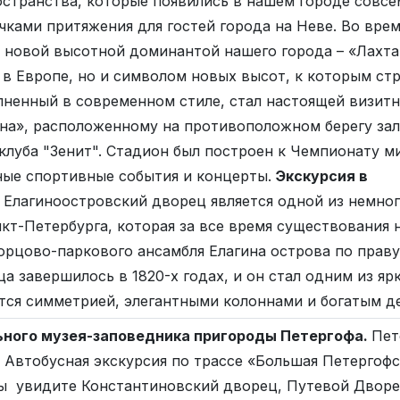
странства, которые появились в нашем городе совсе
чками притяжения для гостей города на Неве. Во вре
 новой высотной доминантой нашего города – «Лахта
в Европе, но и символом новых высот, к которым стр
лненный в современном стиле, стал настоящей визитн
на», расположенному на противоположном берегу зал
клуба "Зенит". Стадион был построен к Чемпионату ми
ые спортивные события и концерты.
Экскурсия в
Елагиноостровский дворец является одной из немно
т-Петербурга, которая за все время существования 
рцово-паркового ансамбля Елагина острова по праву
а завершилось в 1820-х годах, и он стал одним из я
ется симметрией, элегантными колоннами и богатым 
ьного музея-заповедника пригороды Петергофа.
Пет
 Автобусная экскурсия по трассе «Большая Петергофс
ы увидите Константиновский дворец, Путевой Дворец 