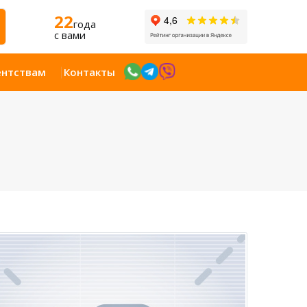
22
года
c вами
ентствам
Контакты