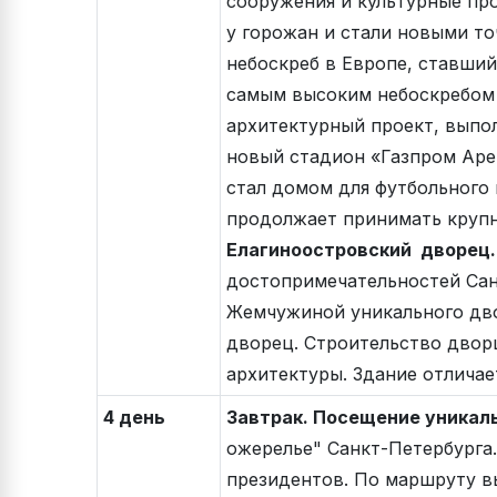
сооружения и культурные про
у горожан и стали новыми то
небоскреб в Европе, ставший
самым высоким небоскребом 
архитектурный проект, выпо
новый стадион «Газпром Аре
стал домом для футбольного 
продолжает принимать крупн
Елагиноостровский дворец.
достопримечательностей Санк
Жемчужиной уникального дво
дворец. Строительство дворц
архитектуры. Здание отлича
4 день
Завтрак. Посещение уникал
ожерелье" Санкт-Петербурга.
президентов. По маршруту в