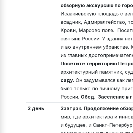
обзорную экскурсию по горо
Исаакиевскую площадь с ве
всадник, Адмиралтейство, т
Крови, Марсово поле. Посет
святынь России. У здания не
и во внутреннем убранстве. 
из главных достопримечател
Посетите территорию Петро
архитектурный памятник, суд
саду
. Он задумывался как л
было только по личному при
России.
Обед. Заселение в 
3 день
Завтрак. Продолжение обзор
мир, где архитектура и инно
и будущее, и Санкт-Петербур