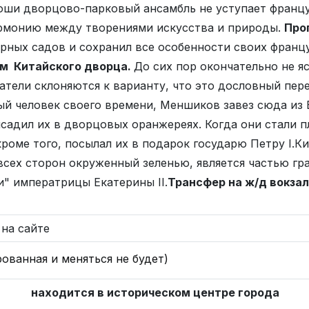
ши дворцово-парковый ансамбль не уступает францу
армонию между творениями искусства и природы.
Про
ярных садов и сохранил все особенности своих франц
м Китайского дворца.
До сих пор окончательно не 
тели склоняются к варианту, что это дословный пер
тый человек своего времени, Меншиков завез сюда из
адил их в дворцовых оранжереях. Когда они стали пл
кроме того, посылал их в подарок государю Петру I.
 всех сторон окруженный зеленью, является частью г
" императрицы Екатерины II.
Трансфер на ж/д вокзал
 на сайте
рованная и меняться не будет)
 43/1
находится в историческом центре города