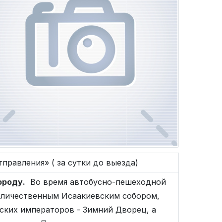
тправления» ( за сутки до выезда)
ороду.
Во время автобусно-пешеходной
еличественным Исаакиевским собором,
ких императоров - Зимний Дворец, а