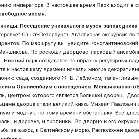
нию императора. В настоящее время Парк входит в с
свободное время.
тиницы.
Посещение уникального музея-заповедника
релье" Санкт-Петербурга. Автобусная экскурсия по 
идентов. По маршруту вы увидите Константиновский 
 Меншикова. По роскоши дворцово-парковый ансамбль
 Нижний парк создавался по образцу регулярных сад
отя к настоящему времени исчезли многие декоративн
онию сада, созданного Ж.-Б. Леблоном, талантливым 
урсия в Ораниенбаум с посещением Меншиковского 
ь, центром которого является Большой дворец. Двор
цами дворца стали великий князь Михаил Павлович и 
ную и модную по тому времени обстановку. Все здес
налы, и деревья, и тропинки. Во дворце и его окруж
рьбы за выход к Балтийскому морю. Расположен дворе
тербурга.