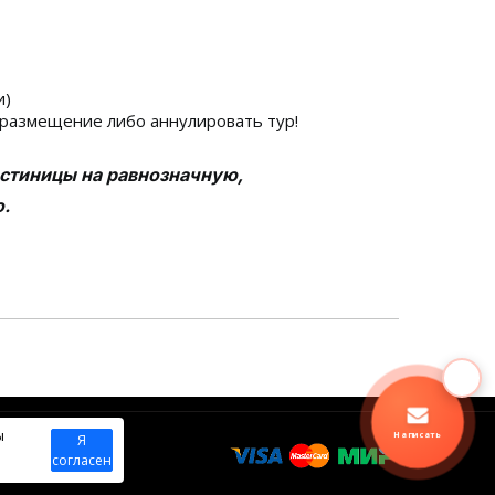
и)
е размещение либо аннулировать тур!
остиницы на равнозначную,
о.
ы
Написать
Я
согласен