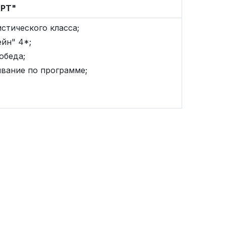
НДАРТ"
стического класса;
йн" 4*;
 обеда;
вание по программе;