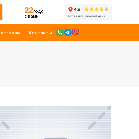
22
года
c вами
ентствам
Контакты