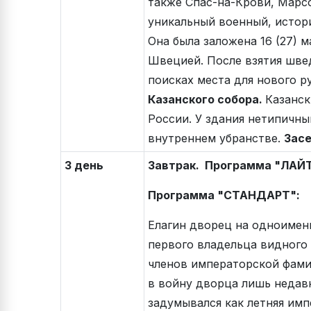
также Спас-на-Крови, Марс
уникальный военный, истори
Она была заложена 16 (27) 
Швецией. После взятия шве
поисках места для нового р
Казанского собора.
Казанск
России. У здания нетипичны
внутреннем убранстве.
Засе
3 день
Завтрак. Программа "ЛАЙТ
Программа "СТАНДАРТ":
Елагин дворец на одноимен
первого владельца видного 
членов императорской фами
в войну дворца лишь недав
задумывался как летняя имп