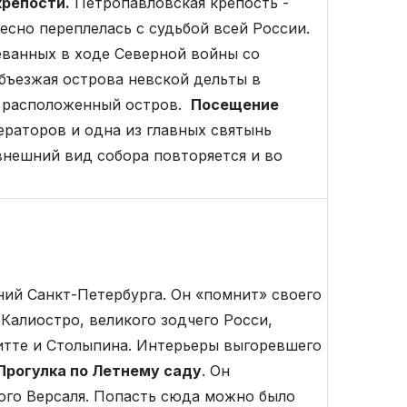
репости.
Петропавловская крепость -
есно переплелась с судьбой всей России.
оеванных в ходе Северной войны со
бъезжая острова невской дельты в
но расположенный остров.
Посещение
раторов и одна из главных святынь
внешний вид собора повторяется и во
ий Санкт-Петербурга. Он «помнит» своего
 Калиостро, великого зодчего Росси,
итте и Столыпина. Интерьеры выгоревшего
Прогулка по Летнему саду
. Он
кого Версаля. Попасть сюда можно было