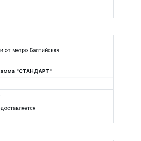
и от метро Балтийская
рамма "СТАНДАРТ"
0
0
едоставляется