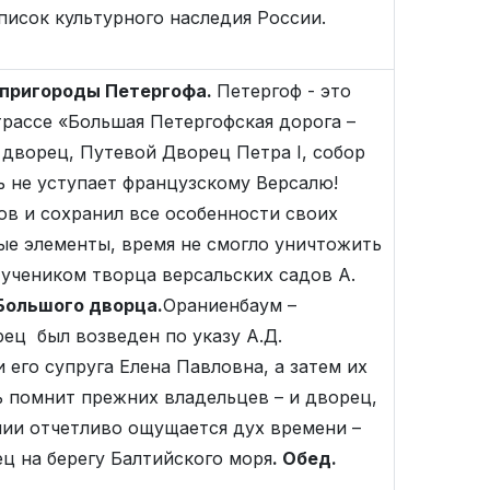
писок культурного наследия России.
 пригороды Петергофа.
Петергоф - это
трассе «Большая Петергофская дорога –
дворец, Путевой Дворец Петра I, собор
 не уступает французскому Версалю!
ов и сохранил все особенности своих
ые элементы, время не смогло уничтожить
учеником творца версальских садов А.
Большого дворца.
Ораниенбаум –
ец был возведен по указу А.Д.
его супруга Елена Павловна, а затем их
ь помнит прежних владельцев – и дворец,
ении отчетливо ощущается дух времени –
ц на берегу Балтийского моря
.
Обед.