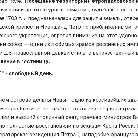
ово поле.
Посещение территории Петропавловской к
ческий и архитектурный памятник, судьба которого т
мая 1703 г. и предназначалась для защиты земель, отв
дской крепости Ниеншанц Петр I с приближенными, о
усского укрепления, обратил внимание на этот удоб
ий собор — один из любимых храмов российских импе
й для православной церкви стиль, а величественный 
ление в гостиницу.
" - свободный день.
ном острове дельты Невы – одно из красивейших здан
масона Елагина, его частого гостя авантюриста графа
лии и высший столичный свет, премьер-министров В
но полностью восстановили по эскизам Карла Росси.
ераторская резиденция Петра I, наподобие французс