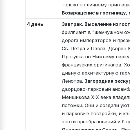
только по личному приглаше
Возвращение в гостиницу, 
4 день
Завтрак. Выселение из гос
бриллиант в "жемчужном оже
дорога императоров и през
Св. Петра и Павла, Дворец
Прогулка по Нижнему парку.
французских оригиналов. Х
дивную архитектурную гарм
Ленотра
. Загородная экск
дворцово-парковый ансамбл
Меншикова XIX века владель
потомки. Они и создали уют
и парковые постройки, и ка
эпохи преобразований и бо
Отправление из Санкт - Пе