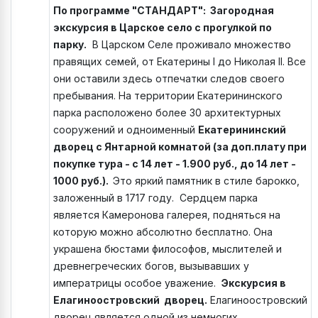
По программе "СТАНДАРТ": Загородная
экскурсия в Царское село с прогулкой по
парку.
В Царском Селе проживало множество
правящих семей, от Екатерины I до Николая II. Все
они оставили здесь отпечатки следов своего
пребывания. На территории Екатерининского
парка расположено более 30 архитектурных
сооружений и одноименный
Екатерининский
дворец с Янтарной комнатой (за доп.плату при
покупке тура - с 14 лет - 1.900 руб., до 14 лет -
1000 руб.).
Это яркий памятник в стиле барокко,
заложенный в 1717 году. Сердцем парка
является Камеронова галерея, подняться на
которую можно абсолютно бесплатно. Она
украшена бюстами философов, мыслителей и
древнегреческих богов, вызывавших у
императрицы особое уважение.
Экскурсия в
Елагиноостровский дворец.
Елагиноостровский
дворец является одной из немногих