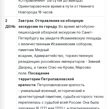
«Отправления» (за сутки до выезда).
Ориентировочное время в пути от Нижнего
Новгорода 18 часов.
2
Завтрак. Отправление на обзорную
ДЕНЬ
экскурсию по городу.
Во время автобусно-
пешеходной обзорной экскурсии по Санкт-
Петербургу вы увидите Исаакиевскую площадь
с величественным Исаакиевским собором,
памятник Медный
всадник, Адмиралтейство, торжественную
резиденцию российских императоров - Зимний
Дворец, а также Спас-на-Крови, Марсово
поле.
Посещение
территории Петропавловской
крепости
. Петропавловская крепость
- уникальный военный, исторический и
архитектурный памятник, судьба которого тесно
переплелась с судьбой всей России. Она была
заложена 16 (27) мая 1703 г. и предназначалась