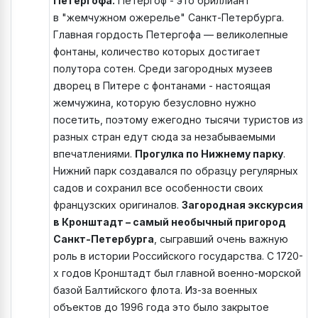
Петергофа.
Петергоф - это бриллиант
в "жемчужном ожерелье" Санкт-Петербурга.
Главная гордость Петергофа — великолепные
фонтаны, количество которых достигает
полутора сотен. Среди загородных музеев
дворец в Питере с фонтанами - настоящая
жемчужина, которую безусловно нужно
посетить, поэтому ежегодно тысячи туристов из
разных стран едут сюда за незабываемыми
впечатлениями.
Прогулка по Нижнему парку
.
Нижний парк создавался по образцу регулярных
садов и сохранил все особенности своих
французских оригиналов.
Загородная экскурсия
в Кронштадт – самый необычный пригород
Санкт-Петербурга
, сыгравший очень важную
роль в истории Российского государства. С 1720-
х годов Кронштадт был главной военно-морской
базой Балтийского флота. Из-за военных
объектов до 1996 года это было закрытое