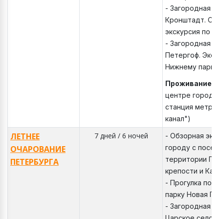
- Загородная э
Кронштадт. Об
экскурсия по г
- Загородная э
Петергоф. Экск
Нижнему парку
Проживание
:
центре города
станция метро
канал")
ЛЕТНЕЕ
7 дней / 6 ночей
- Обзорная экс
городу с посе
ОЧАРОВАНИЕ
территории Пе
ПЕТЕРБУРГА
крепости и Каз
- Прогулка по 
парку Новая Го
- Загородная э
Царское село. 