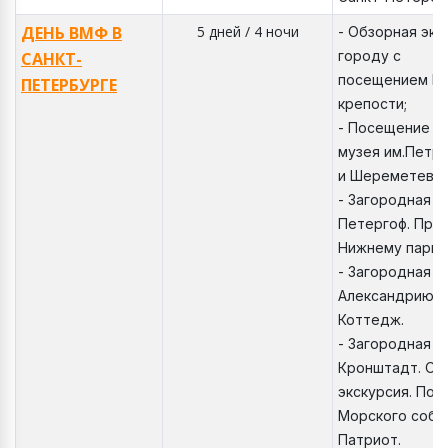
ДЕНЬ ВМФ В
5 дней / 4 ночи
- Обзорная экс
городу с
САНКТ-
посещением Пе
ПЕТЕРБУРГЕ
крепости;
- Посещение в
музея им.Петра
и Шереметевск
- Загородная э
Петергоф. Прог
Нижнему парку
- Загородная э
Александрию. 
Коттедж.
- Загородная э
Кронштадт. Об
экскурсия. По
Морского собо
Патриот.