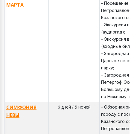
- Посещение т
МАРТА
Петропавловск
Казанского соб
- Экскурсия в 
(аудиогид);
- Экскурсия в 
(входные билет
- Загородная э
Царское село. 
парку;
- Загородная э
Петергоф. Экск
Большому двор
по Нижнему пар
СИМФОНИЯ
6 дней / 5 ночей
- Обзорная экс
городу с посе
НЕВЫ
Казанского соб
Петропавловск