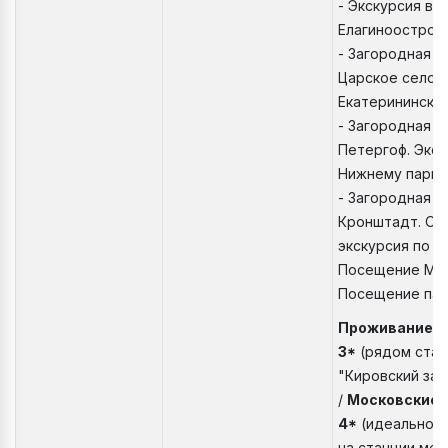
- Экскурсия в
Елагиноостров
- Загородная э
Царское село. 
Екатерининском
- Загородная э
Петергоф. Экск
Нижнему парку
- Загородная э
Кронштадт. Об
экскурсия по К
Посещение Мор
Посещение пар
Проживание: 
3*
(рядом стан
"Кировский зав
/
Московские 
4*
(идеальное
на станции ме