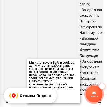
парку;
- Загородная
экскурсия в
Петергоф.
Экскурсия по
Нижнему парку;
-
Весенний
праздник
Фонтанов в
Петергофе
;
- Загородная
Мы используем файлы cookies
для улучшения работы сайта.
экскурсия в
Оставаясь на нашем сайте, вы
соглашаетесь с условиями
Кронштадт.
использования файлов cookies.
Чтобы ознакомиться с нашими
Обзорная
Положениями о
экскурсия по
конфиденциальности и об
использовании файлов cookie,
Кронштадту.
нажмите здесь
.
Я
Посещение
Написать
согласен
0
Морского