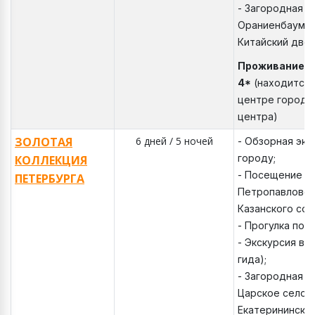
- Загородная э
Ораниенбаум. Э
Китайский двор
Проживание: 
4*
(находится 
центре города,
центра)
ЗОЛОТАЯ
6 дней / 5 ночей
- Обзорная экс
городу;
КОЛЛЕКЦИЯ
- Посещение т
ПЕТЕРБУРГА
Петропавловск
Казанского соб
- Прогулка по 
- Экскурсия в 
гида);
- Загородная э
Царское село. 
Екатерининском