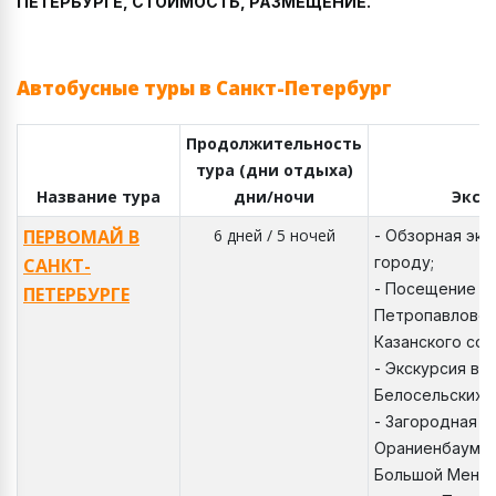
ПЕТЕРБУРГЕ, СТОИМОСТЬ, РАЗМЕЩЕНИЕ.
Автобусные туры в Санкт-Петербург
Продолжительность
тура (дни отдыха)
Название тура
дни/ночи
Экск
ПЕРВОМАЙ В
6 дней / 5 ночей
- Обзорная экс
городу;
САНКТ-
- Посещение т
ПЕТЕРБУРГЕ
Петропавловск
Казанского соб
- Экскурсия во
Белосельских -
- Загородная э
Ораниенбаум. Э
Большой Менши