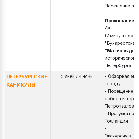
Посещение парк
Проживание
:
V
4*
(2 минуты до м
"Бухарестская"
"Матисов дом
историческом 
Петербурга)
ПЕТЕРБУРГСКИЕ
5 дней / 4 ночи
- Обзорная экс
городу;
КАНИКУЛЫ
- Посещение К
собора и терр
Петропавловск
- Прогулка по 
Голландия;
-
Экскурсия в