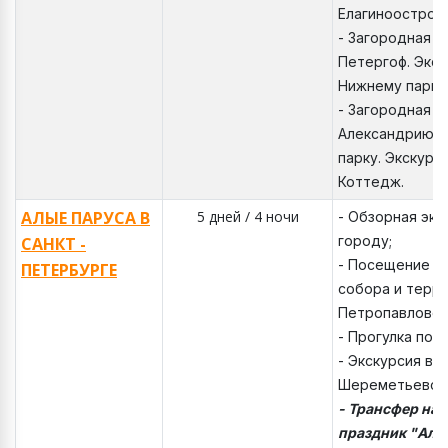
Елагиноостров
- Загородная э
Петергоф. Экск
Нижнему парку
- Загородная э
Александрию. П
парку. Экскурс
Коттедж.
АЛЫЕ ПАРУСА В
5 дней / 4 ночи
- Обзорная экс
городу;
САНКТ -
- Посещение К
ПЕТЕРБУРГЕ
собора и терр
Петропавловск
- Прогулка по 
- Экскурсия в
Шереметьевски
- Трансфер на
праздник "Алы