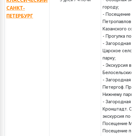
КЛАССИЧЕСКИЙ
городу;
САНКТ-
- Посещение т
ПЕТЕРБУРГ
Петропавловск
Казанского соб
- Прогулка по 
- Загородная э
Царское село. 
парку;
- Экскурсия в 
Белосельских -
- Загородная э
Петергоф. Прог
Нижнему парку
- Загородная э
Кронштадт. Об
экскурсия по К
Посещение Мор
Посещение пар