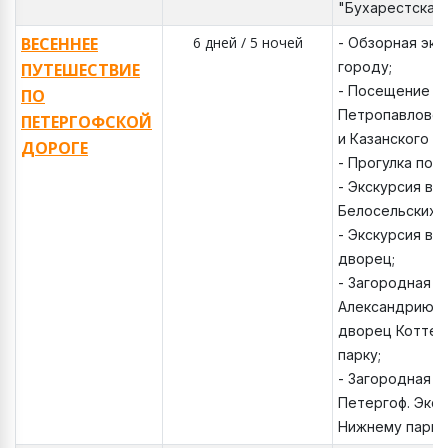
"Бухарестская
ВЕСЕННЕЕ
6 дней / 5 ночей
- Обзорная экс
городу;
ПУТЕШЕСТВИЕ
- Посещение т
ПО
Петропавловск
ПЕТЕРГОФСКОЙ
и Казанского с
ДОРОГЕ
- Прогулка по 
- Экскурсия во
Белосельских -
- Экскурсия в
дворец;
- Загородная э
Александрию. 
дворец Коттед
парку;
- Загородная э
Петергоф. Экск
Нижнему парку