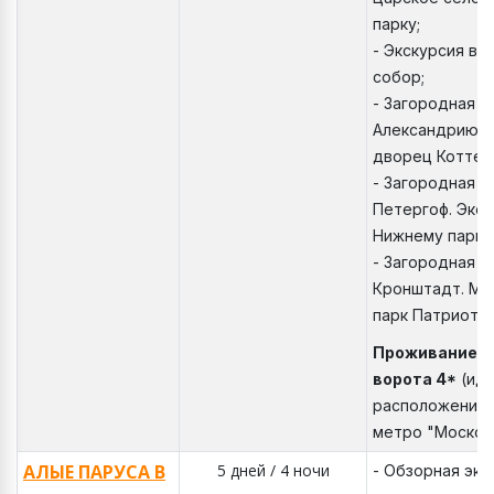
парку;
- Экскурсия в 
собор;
- Загородная э
Александрию. 
дворец Коттед
- Загородная э
Петергоф. Экск
Нижнему парку
- Загородная э
Кронштадт. Мо
парк Патриот.
Проживание: 
ворота 4*
(ид
расположение 
метро "Москов
АЛЫЕ ПАРУСА В
5 дней / 4 ночи
- Обзорная экс