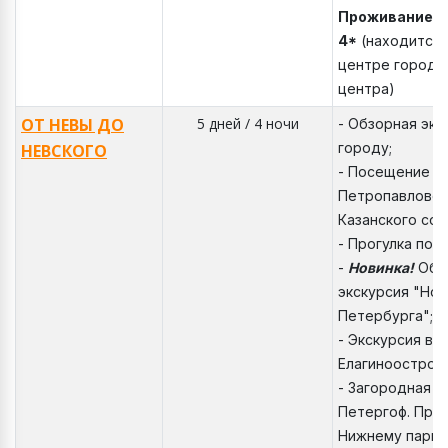
Проживание: 
4*
(находится 
центре города,
центра)
ОТ НЕВЫ ДО
5 дней / 4 ночи
- Обзорная экс
городу;
НЕВСКОГО
- Посещение т
Петропавловск
Казанского соб
- Прогулка по 
-
Новинка!
Обз
экскурсия "Нов
Петербурга";
- Экскурсия в
Елагиноостров
- Загородная э
Петергоф. Прог
Нижнему парку