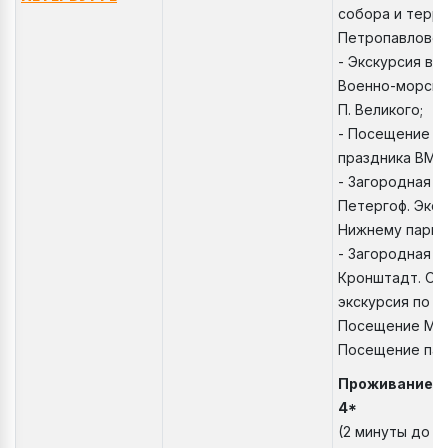
собора и терр
Петропавловск
- Экскурсия в 
Военно-морско
П. Великого;
- Посещение Е
праздника ВМФ
- Загородная э
Петергоф. Экск
Нижнему парку
- Загородная э
Кронштадт. Об
экскурсия по К
Посещение Мор
Посещение пар
Проживание:
4*
(2 минуты до м