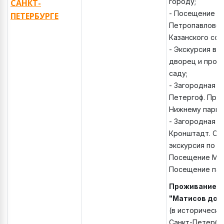
городу;
САНКТ-
- Посещение т
ПЕТЕРБУРГЕ
Петропавловск
Казанского соб
- Экскурсия в
дворец и прогу
саду;
- Загородная э
Петергоф. Прог
Нижнему парку
- Загородная э
Кронштадт. Об
экскурсия по К
Посещение Мор
Посещение пар
Проживание
:
"Матисов дом
(в историческ
Санкт-Петербу