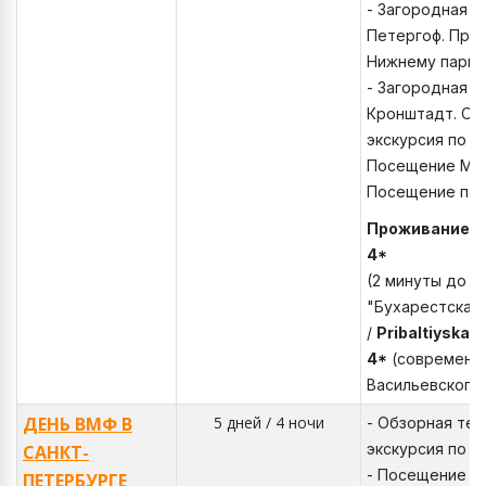
- Загородная э
Петергоф. Прог
Нижнему парку
- Загородная э
Кронштадт. Об
экскурсия по К
Посещение Мор
Посещение пар
Проживание
:
V
4*
(2 минуты до м
"Бухарестская
/
Pribaltiyskay
4*
(современна
Васильевского
ДЕНЬ ВМФ В
5 дней / 4 ночи
- Обзорная те
экскурсия по г
САНКТ-
- Посещение К
ПЕТЕРБУРГЕ