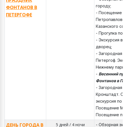
ПРАЗДНИК
городу;
ФОНТАНОВ В
- Посещение т
ПЕТЕРГОФЕ
Петропавловск
Казанского соб
- Прогулка по 
- Экскурсия в 
дворец;
- Загородная э
Петергоф. Экск
Нижнему парку
-
Весенний пра
Фонтанов в Пе
- Загородная э
Кронштадт. Об
экскурсия по К
Посещение Мор
Посещение пар
ДЕНЬ ГОРОДА В
5 дней / 4 ночи
- Обзорная экс