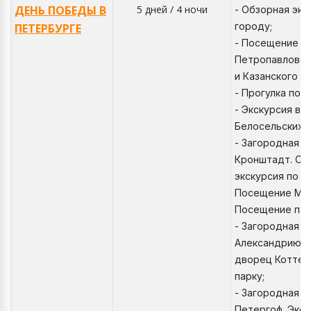
ДЕНЬ ПОБЕДЫ В
5 дней / 4 ночи
- Обзорная экс
городу;
ПЕТЕРБУРГЕ
- Посещение т
Петропавловск
и Казанского с
- Прогулка по 
- Экскурсия во
Белосельских -
- Загородная э
Кронштадт. Об
экскурсия по К
Посещение Мор
Посещение пар
- Загородная э
Александрию. 
дворец Коттед
парку;
- Загородная э
Петергоф. Экск