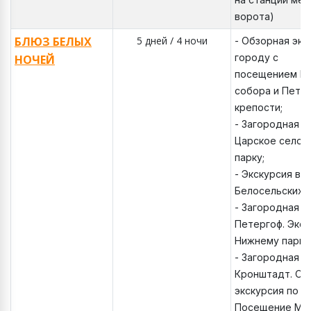
ворота)
БЛЮЗ БЕЛЫХ
5 дней / 4 ночи
- Обзорная экс
городу с
НОЧЕЙ
посещением Ка
собора и Петр
крепости;
- Загородная э
Царское село. 
парку;
- Экскурсия во
Белосельских -
- Загородная э
Петергоф. Экск
Нижнему парку
- Загородная э
Кронштадт. Об
экскурсия по К
Посещение Мор