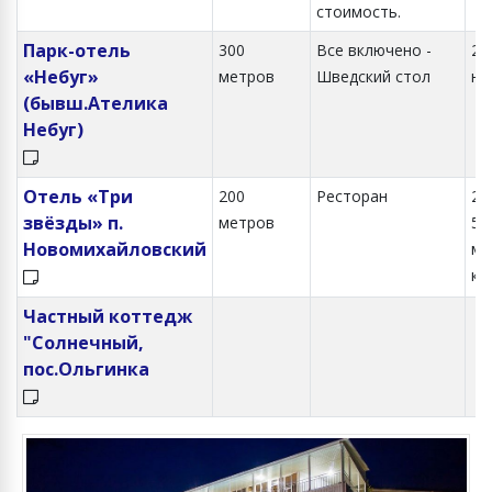
стоимость.
Парк-отель
300
Все включено -
2,
«Небуг»
метров
Шведский стол
но
(бывш.Ателика
Небуг)
Отель «Три
200
Ресторан
2-х
звёзды» п.
метров
5-
Новомихайловский
ме
ко
Частный коттедж
"Солнечный,
пос.Ольгинка