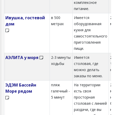
комплексное
питание.
Ивушка, гостевой
в 500
Имеется
2-х
дом
метрах
оборудованная
ме
кухня для
самостоятельного
приготовления
пищи.
АЭЛИТА у моря
2-3 минуты
Имеется
2, 
ходьбы
столовая, где
ти
можно делать
но
заказы по меню.
ЭДЭМ Бассейн
пляж
На территории
2,3
Море рядом
галечный -
есть своя
ме
5 минут
просторная
но
столовая с линией
ба
раздачи, где вы
но