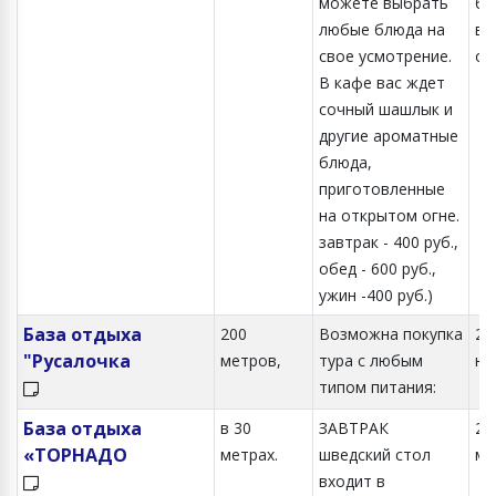
можете выбрать
ба
любые блюда на
ви
свое усмотрение.
ок
В кафе вас ждет
сочный шашлык и
другие ароматные
блюда,
приготовленные
на открытом огне.
завтрак - 400 руб.,
обед - 600 руб.,
ужин -400 руб.)
База отдыха
200
Возможна покупка
2-
"Русалочка
метров,
тура с любым
но
типом питания:
База отдыха
в 30
ЗАВТРАК
2-х
«ТОРНАДО
метрах.
шведский стол
ме
входит в