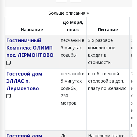
Больше описания
До моря,
Н
Название
пляж
Питание
Гостиничный
песчаный в
3-х разовое
2-х
Комплекс ОЛИМП
5 минутах
комплексное
ме
пос. ЛЕРМОНТОВО
ходьбы
входит в
но
стоимость.
Гостевой дом
песчаный в
в собственной
2-х
ЭЛЛАС п.
5 минутах
столовой за доп.
ме
Лермонтово
ходьбы,
плату по желанию
но
250
Ст
метров.
х, 
ме
ко
но
Гостевой дом
До
На первом этаже
2,