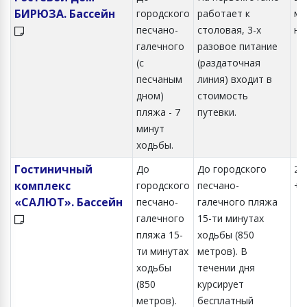
БИРЮЗА. Бассейн
городского
работает к
ме
песчано-
столовая, 3-х
но
галечного
разовое питание
(с
(раздаточная
песчаным
линия) входит в
дном)
стоимость
пляжа - 7
путевки.
минут
ходьбы.
Гостиничный
До
До городского
2-
комплекс
городского
песчано-
+1
«САЛЮТ». Бассейн
песчано-
галечного пляжа
галечного
15-ти минутах
пляжа 15-
ходьбы (850
ти минутах
метров). В
ходьбы
течении дня
(850
курсирует
метров).
бесплатный