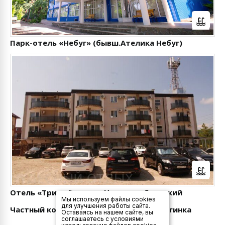
Парк-отель «Небуг» (бывш.Ателика Небуг)
Отель «Три звёзды» п. Новомихайловский
Мы используем файлы cookies
для улучшения работы сайта.
Частный коттедж "Солнечный, пос.Ольгинка
Оставаясь на нашем сайте, вы
соглашаетесь с условиями