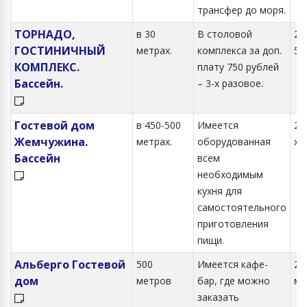
трансфер до моря.
ТОРНАДО,
в 30
В столовой
2-х
ГОСТИНИЧНЫЙ
метрах.
комплекса за доп.
5-
КОМПЛЕКС.
плату 750 рублей
Бассейн.
– 3-х разовое.
Гостевой дом
в 450-500
Имеется
2, 
Жемчужина.
метрах.
оборудованная
хм
Бассейн
всем
необходимым
кухня для
самостоятельного
приготовления
пищи.
Альберго Гостевой
500
Имеется кафе-
2-х
дом
метров
бар, где можно
ме
заказать