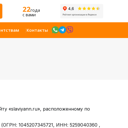
22
года
c вами
ентствам
Контакты
йту «slaviyann.ru», расположенному по
» (ОГРН: 1045207345721, ИНН: 5259040360 ,