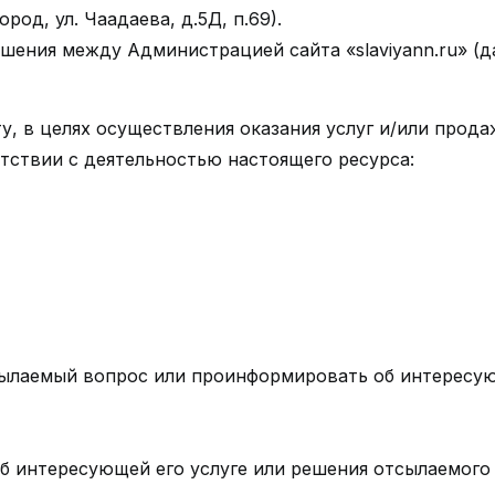
род, ул. Чаадаева, д.5Д, п.69).
ошения между Администрацией сайта «slaviyann.ru» (д
ту, в целях осуществления оказания услуг и/или прод
етствии с деятельностью настоящего ресурса:
тсылаемый вопрос или проинформировать об интересую
об интересующей его услуге или решения отсылаемого