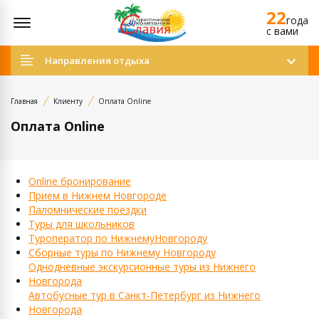
22
Открыть меню
года
c вами
Направления отдыха
Главная
Клиенту
Оплата Online
Оплата Online
Online бронирование
Прием в Нижнем Новгороде
Паломнические поездки
Туры для школьников
Туроператор по НижнемуНовгороду
Сборные туры по Нижнему Новгороду
Однодневные экскурсионные туры из Нижнего
Новгорода
Автобусные тур в Санкт-Петербург из Нижнего
Новгорода