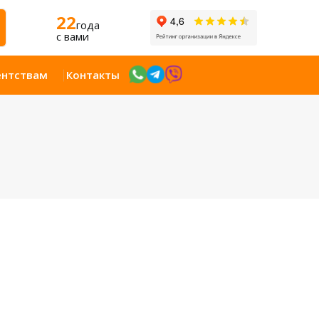
22
года
c вами
ентствам
Контакты
Открыт