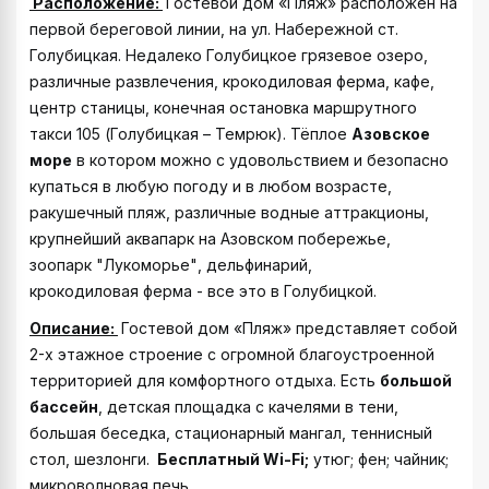
Расположение:
Гостевой дом «Пляж» расположен на
первой береговой линии, на ул. Набережной ст.
Голубицкая. Недалеко Голубицкое грязевое озеро,
различные развлечения, крокодиловая ферма, кафе,
центр станицы, конечная остановка маршрутного
такси 105 (Голубицкая – Темрюк). Тёплое
Азовское
море
в котором можно с удовольствием и безопасно
купаться в любую погоду и в любом возрасте,
ракушечный пляж, различные водные аттракционы,
крупнейший аквапарк на Азовском побережье
,
зоопарк "Лукоморье"
,
дельфинарий
,
крокодиловая ферма
- все это в Голубицкой.
Описание:
Гостевой дом «Пляж» представляет собой
2-х этажное строение с огромной благоустроенной
территорией для комфортного отдыха. Есть
большой
бассейн
, детская площадка с качелями в тени,
большая беседка, стационарный мангал, теннисный
стол, шезлонги.
Бесплатный Wi-Fi
;
утюг; фен; чайник;
микроволновая печь.