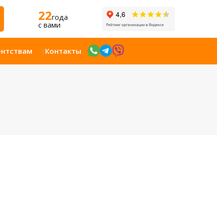
22
года
c вами
ентствам
Контакты
Открыт