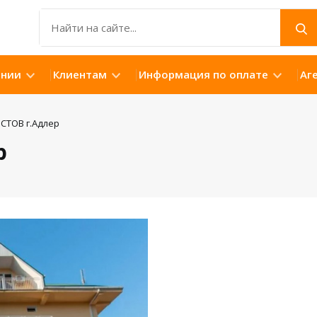
ании
Клиентам
Информация по оплате
Аг
СТОВ г.Адлер
р
Открыть