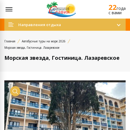
22
Открыть меню
года
c вами
Направления отдыха
Главная
Автобусные туры на море 2026
Морская звезда, Гостиница. Лазаревское
Морская звезда, Гостиница. Лазаревское
Просмотр