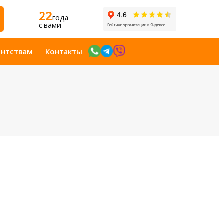
22
года
c вами
ентствам
Контакты
Открыт