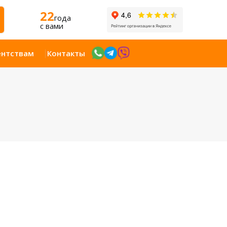
22
года
c вами
ентствам
Контакты
Открыт