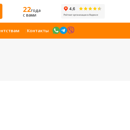
22
года
c вами
ентствам
Контакты
Открыт