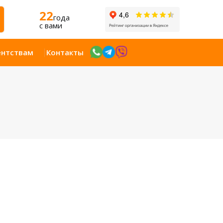
22
года
c вами
ентствам
Контакты
Открыт