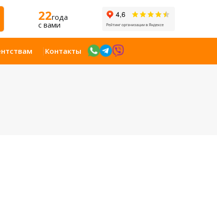
22
года
c вами
ентствам
Контакты
Открыт