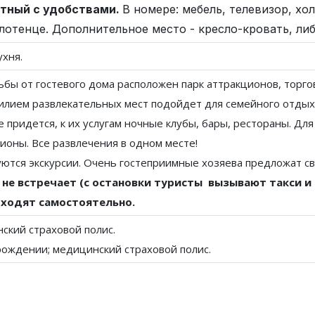
стный с удобствами.
В номере: мебель, телевизор, хо
лотенце. Дополнительное место - кресло-кровать, либ
хня.
ьбы от гостевого дома расположен парк аттракционов, торго
билием развлекательных мест подойдет для семейного отдых
 придется, к их услугам ночные клубы, бары, рестораны. Дл
ионы. Все развлечения в одном месте!
уются экскурсии. Очень гостеприимные хозяева предложат св
не встречает (с остановки туристы вызывают такси и 
дходят самостоятельно.
нский страховой полис.
рождении; медицинский страховой полис.