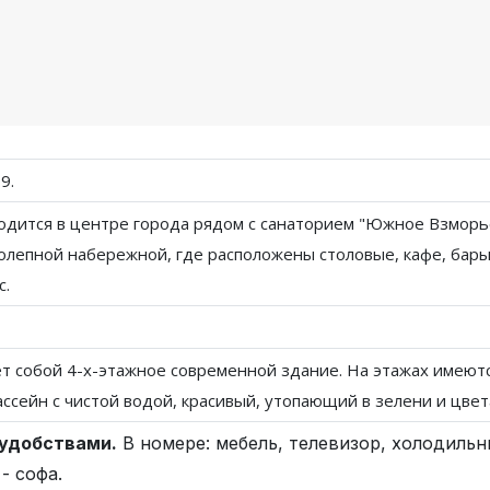
9.
одится в центре города рядом с санаторием "Южное Взморье"
олепной набережной, где расположены столовые, кафе, бары
с.
т собой 4-х-этажное современной здание. На этажах имеютс
ссейн с чистой водой, красивый, утопающий в зелени и цвет
 удобствами.
В номере: мебель, телевизор, холодильн
- софа.