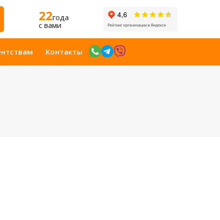
22
года
c вами
ентствам
Контакты
Открыт