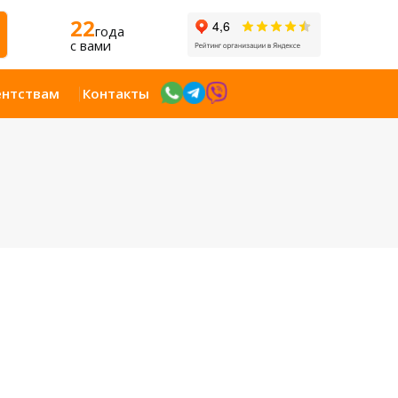
22
года
c вами
ентствам
Контакты
Открыт