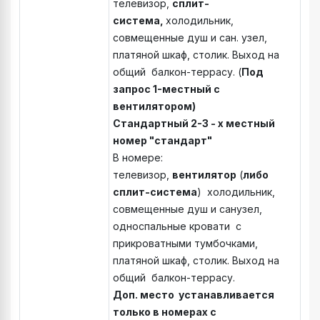
телевизор,
сплит-
система
,
холодильник,
совмещенные душ и сан. узел,
платяной шкаф, столик. Выход на
общий балкон-террасу. (
Под
запрос 1-местный с
вентилятором)
Стандартный 2-3 - х местный
номер "стандарт"
В номере:
телевизор,
вентилятор
(
либо
сплит-система
) холодильник,
совмещенные душ и санузел,
односпальные кровати с
прикроватными тумбочками,
платяной шкаф, столик. Выход на
общий балкон-террасу.
Доп. место устанавливается
только в номерах с