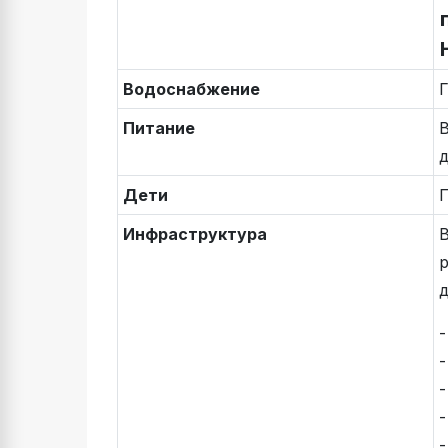
Водоснабжение
Г
Питание
В
Дети
П
Инфраструктура
В
р
д
-
-
-
-
-