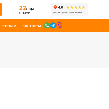
22
года
c вами
ентствам
Контакты
Открыт