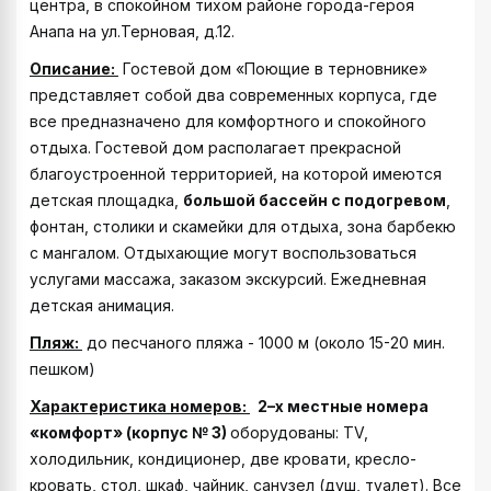
центра, в спокойном тихом районе города-героя
Анапа на ул.Терновая, д.12.
Описание:
Гостевой дом «Поющие в терновнике»
представляет собой два современных корпуса, где
все предназначено для комфортного и спокойного
отдыха. Гостевой дом располагает прекрасной
благоустроенной территорией, на которой имеются
детская площадка,
большой бассейн с подогревом
,
фонтан, столики и скамейки для отдыха, зона барбекю
с мангалом. Отдыхающие могут воспользоваться
услугами массажа, заказом экскурсий. Ежедневная
детская анимация.
Пляж:
до песчаного пляжа - 1000 м (около 15-20 мин.
пешком)
Характеристика номеров:
2–х местные номера
«комфорт» (корпус № 3)
оборудованы: TV,
холодильник, кондиционер, две кровати, кресло-
кровать, стол, шкаф, чайник, санузел (душ, туалет). Все