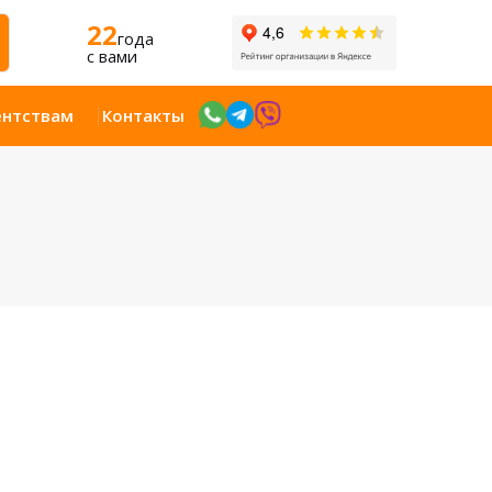
22
года
c вами
ентствам
Контакты
Открыт