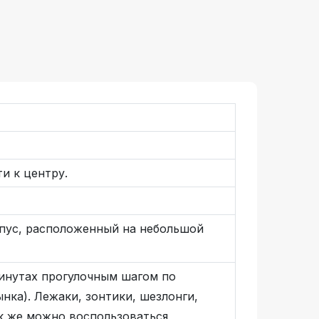
и к центру.
рпус, расположенный на небольшой
минутах прогулочным шагом по
нка). Лежаки, зонтики, шезлонги,
ак же можно воспользоваться