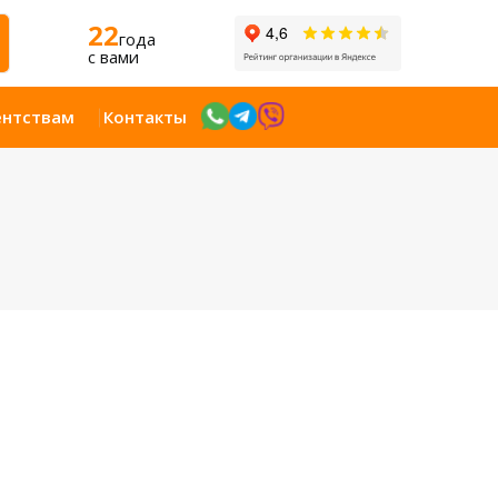
22
года
c вами
ентствам
Контакты
Открыт