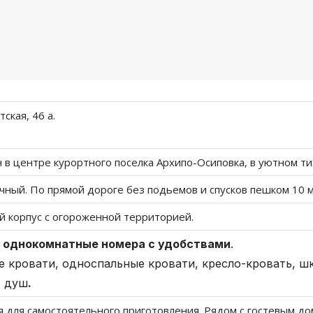
ская, 46 а.
 в центре курортного поселка Архипо-Осиповка, в уютном ти
ечный. По прямой дороге без подьемов и спусков пешком 10 
 корпус с огороженной территорией.
ые однокомнатные номера с удобствами
.
 кровати, односпальные кровати, кресло-кровать, шк
, душ
.
я для самостоятельного приготовления. Рядом с гостевым до