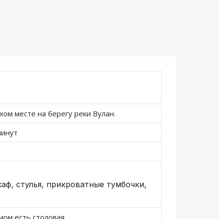
хом месте на берегу реки Вулан.
минут
аф, стулья, прикроватные тумбочки,
мом есть столовая.