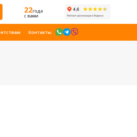
22
года
c вами
ентствам
Контакты
Открыт