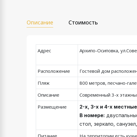
Описание
Стоимость
Адрес
Архипо-Осиповка, ул.Совет
Расположение
Гостевой дом расположен
Пляж
800 метров, песчано-гал
Описание
Современный 3-х этажный
Размещение
2-х, 3-х и 4-х местн
В номере:
двуспальные
стол, зеркало, санузел
Питание
На территории есть кухн