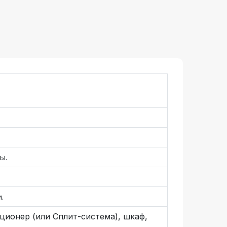
ры.
и.
ционер (или Сплит-система), шкаф,