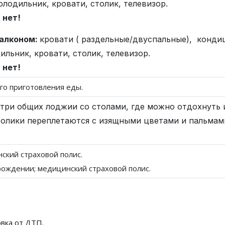
олодильник, кровати, столик, телевизор.
 нет!
балконом:
кровати ( раздельные/двуспальные), кондиц
ильник, кровати, столик, телевизор.
 нет!
ого приготовления еды.
 три общих лоджии со столами, где можно отдохнуть и
олики переплетаются с изящными цветами и пальмами
нский страховой полис.
рождении; медицинский страховой полис.
вка от ДТП.