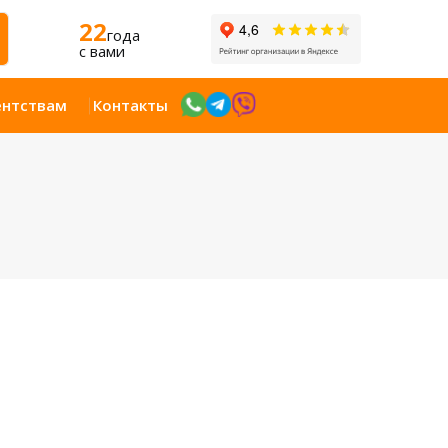
22
года
c вами
ентствам
Контакты
Открыт