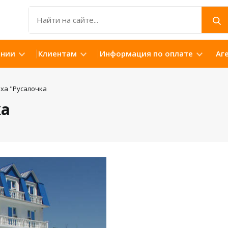
ании
Клиентам
Информация по оплате
Аг
ха "Русалочка
ка
Открыть