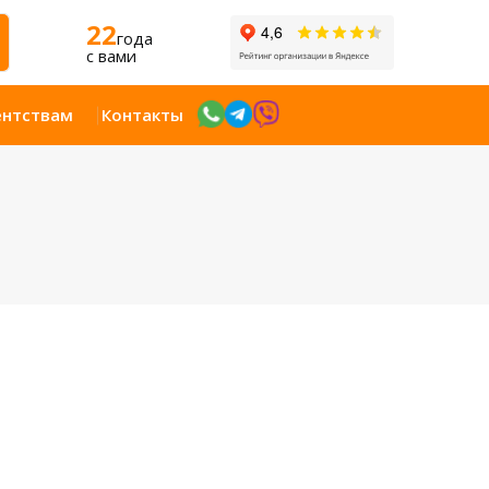
22
года
c вами
ентствам
Контакты
Открыт