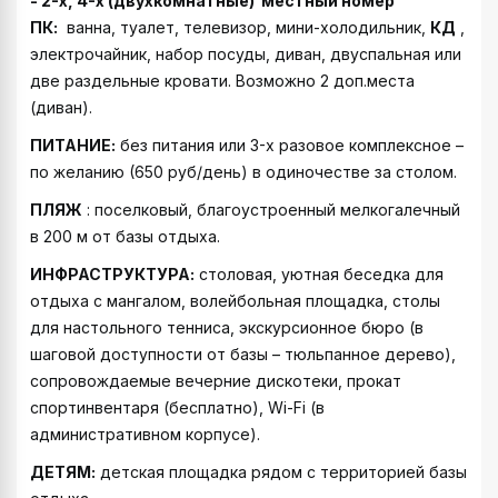
- 2-х, 4-х
(двухкомнатные)
местный номер
ПК:
ванна, туалет, телевизор, мини-холодильник,
КД
,
электрочайник, набор посуды, диван, двуспальная или
две раздельные кровати. Возможно 2 доп.места
(диван).
ПИТАНИЕ:
без питания или 3-х разовое комплексное –
по желанию (650 руб/день) в одиночестве за столом.
ПЛЯЖ
: поселковый, благоустроенный мелкогалечный
в 200 м от базы отдыха.
ИНФРАСТРУКТУРА:
столовая, уютная беседка для
отдыха с мангалом, волейбольная площадка, столы
для настольного тенниса, экскурсионное бюро (в
шаговой доступности от базы – тюльпанное дерево),
сопровождаемые вечерние дискотеки, прокат
спортинвентаря (бесплатно), Wi-Fi (в
административном корпусе).
ДЕТЯМ:
детская площадка рядом с территорией базы