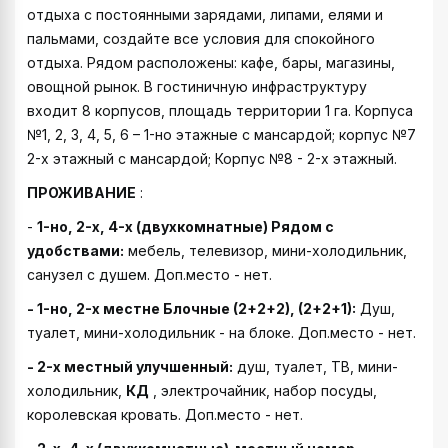
отдыха с постоянными зарядами, липами, елями и
пальмами, создайте все условия для спокойного
отдыха. Рядом расположены: кафе, бары, магазины,
овощной рынок. В гостиничную инфраструктуру
входит 8 корпусов, площадь территории 1 га. Корпуса
№1, 2, 3, 4, 5, 6 – 1-но этажные с мансардой; корпус №7
2-х этажный с мансардой; Корпус №8 - 2-х этажный.
ПРОЖИВАНИЕ
:
-
1-но, 2-х, 4-х
(двухкомнатные) Рядом с
удобствами:
мебель, телевизор, мини-холодильник,
санузел с душем. Доп.место - нет.
- 1-но, 2-х местне Блочные (2+2+2), (2+2+1):
Душ,
туалет, мини-холодильник - на блоке. Доп.место - нет.
- 2-х местный улучшенный:
душ, туалет, ТВ, мини-
холодильник,
КД
, электрочайник, набор посуды,
королевская кровать. Доп.место - нет.