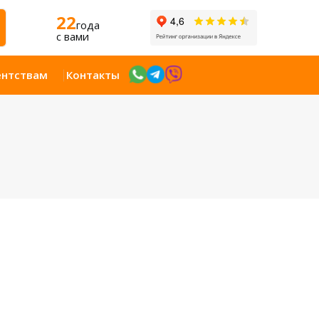
22
года
c вами
ентствам
Контакты