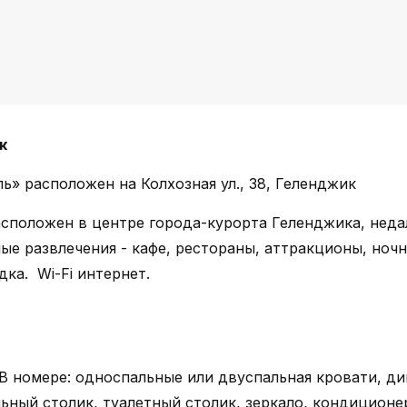
к
ь» расположен на Колхозная ул., 38, Геленджик
сположен в центре города-курорта Геленджика, недал
е развлечения - кафе, рестораны, аттракционы, ночн
ка. Wi-Fi интернет.
В номере: односпальные или двуспальная кровати, ди
ьный столик, туалетный столик, зеркало, кондиционер