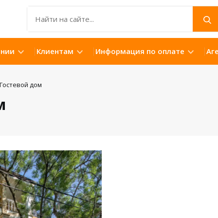
ании
Клиентам
Информация по оплате
Аг
Гостевой дом
м
Открыть