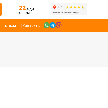
22
года
c вами
ентствам
Контакты
Открыт