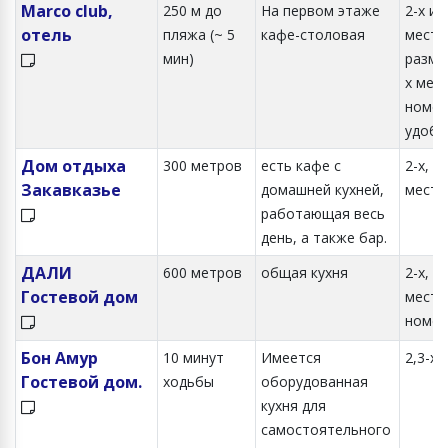
Marco club,
250 м до
На первом этаже
2-х ил
отель
пляжа (~ 5
кафе-столовая
местн
мин)
разме
х мес
номер
удобс
Дом отдыха
300 метров
есть кафе с
2-х, 3-
Закавказье
домашней кухней,
местн
работающая весь
день, а также бар.
ДАЛИ
600 метров
общая кухня
2-х, 3-
Гостевой дом
местн
номер
Бон Амур
10 минут
Имеется
2,3-х
Гостевой дом.
ходьбы
оборудованная
кухня для
самостоятельного