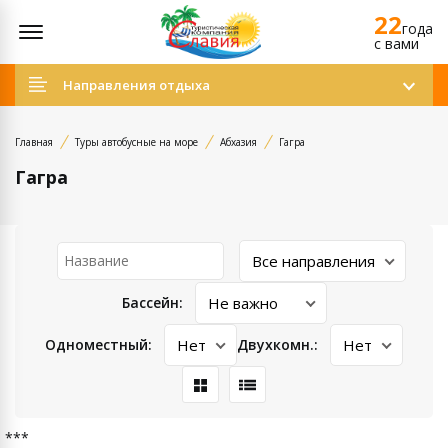
22
Открыть меню
года
c вами
Направления отдыха
Главная
Туры автобусные на море
Абхазия
Гагра
Гагра
Бассейн:
Одноместный:
Двухкомн.:
***