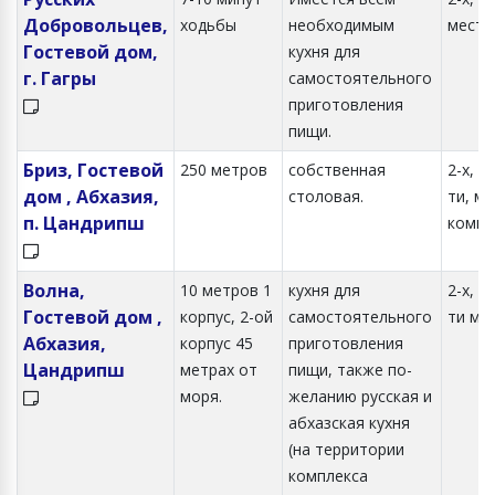
Добровольцев,
ходьбы
необходимым
местн
Гостевой дом,
кухня для
г. Гагры
самостоятельного
приготовления
пищи.
Бриз, Гостевой
250 метров
собственная
2-х, 3-
дом , Абхазия,
столовая.
ти, ме
п. Цандрипш
комна
Волна,
10 метров 1
кухня для
2-х, 3-
Гостевой дом ,
корпус, 2-ой
самостоятельного
ти ме
Абхазия,
корпус 45
приготовления
Цандрипш
метрах от
пищи, также по-
моря.
желанию русская и
абхазская кухня
(на территории
комплекса