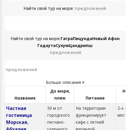
Найти свой тур на море:
предложений
Гагра
Пицунда
Новый Афон
Найти свой тур на море:
Гадаута
Сухум
Цандрипш
предложений
предложений
Больше описания
До моря,
Но
Название
пляж
Питание
Частная
50 м от
На территории
2-х -3-
гостиница
городского
функционирует
местн
Морская,
песчано-
кафе с летней
Абхазия,
галечного
верандой.