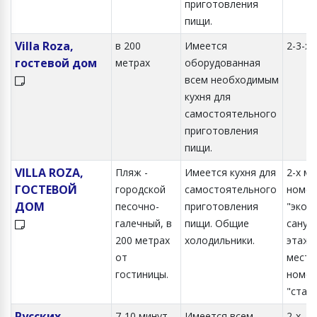
приготовления
пищи.
Villa Roza,
в 200
Имеется
2-3-х
гостевой дом
метрах
оборудованная
всем необходимым
кухня для
самостоятельного
приготовления
пищи.
VILLA ROZA,
Пляж -
Имеется кухня для
2-х м
ГОСТЕВОЙ
городской
самостоятельного
номер
ДОМ
песочно-
приготовления
"экон
галечный, в
пищи. Общие
сануз
200 метрах
холодильники.
этаже.
от
местн
гостиницы.
номер
"стан
Русских
7-10 минут
Имеется всем
2-х, 3-