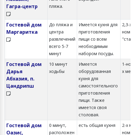
Гагра-центр
пляжа.
Гостевой дом
До пляжа и
Имеется кухня для
2,3-х
Маргаритка
центра
приготовления
номер
развлечений
пищи со всем
"стан
всего 5-7
необходимым
минут
набором посуды.
Гостевой дом
10 минут
Имеется
1-но, 2
Дарья
ходьбы
оборудованная
х мес
Абхазия, п.
кухня для
Цандрипш
самостоятельного
приготовления
пищи. Также
имеется своя
столовая.
Гостевой дом
0 минут,
есть общая кухня
2-х м
Оазис,
расположен
номер