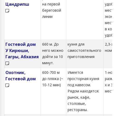
Цандрипш
на первой
удобс
береговой
местн
линии
эконом
местн
в корп
удобс
Гостевой дом
660 м. До
кухня для
2,3-х
У Кирюши,
него можно
самостоятельного
номер
Гагры, Абхазия
дойти за 10
приготовления
минут.
Охотник,
600-700 м
Имеется
1-но 
Гостевой дом
до пляжа (~
просторная кухня
разме
10-12 мин)
под навесом.
х и 3-
Рядом находятся:
местн
рынок, кафе,
столовые,
рестораны.