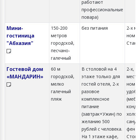
работают
профессиональные
повара)
Мини-
150-200
без питания
2-х м
гостиница
метров
номер
"Абхазия"
городской,
Станд
песчано-
галечный
Гостевой дом
60 м
В столовой на 4
2-х, 3-
«МАНДАРИН»
городской,
этаже только для
местн
мелко
гостей отеля, 2-х
номер
галечный
разовое
удобс
пляж
комплексное
(мебел
питание
конди
(завтрак+Ужин) по
холод
желанию 500
санузе
рублей с человека.
фен).
На 1 этаже кафе,
Стоим